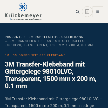
Skip to main navigation
Skip to main content
Skip to page footer
PRODUKTE
3M DOPPELSEITIGES KLEBEBAND
3M TRANSFER-KLEBEBAND MIT GITTERGELEGE
98010LVC, TRANSPARENT, 1500 MM X 200 M, 0.1 MM
3M · 3M DOPPELSEITIGES KLEBEBAND
3M Transfer-Klebeband mit
Gittergelege 98010LVC,
Transparent, 1500 mm x 200 m,
0.1 mm
3M Transfer-Klebeband mit Gittergelege 98010LVC –
Transparent, 1500 mm x 200 m, 0.1 mm, niedrige